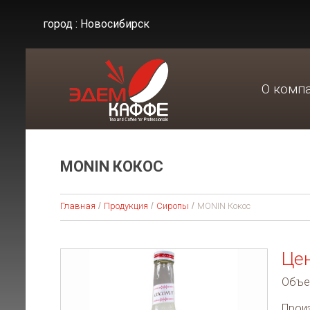
город :
Новосибирск
О комп
MONIN КОКОС
Главная
Продукция
Сиропы
MONIN Кокос
Цен
Объем
Произ