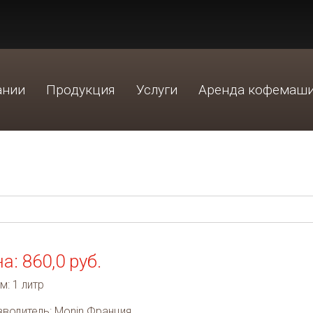
ании
Продукция
Услуги
Аренда кофемаш
а: 860,0 руб.
: 1 литр
водитель: Monin Франция