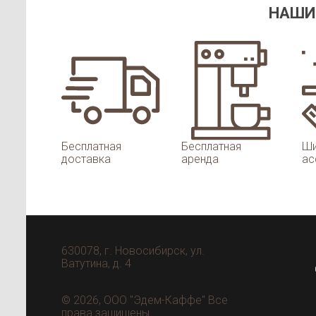
НАШИ
Бесплатная
Бесплатная
Ши
доставка
аренда
ас
630078
, г.
Новосибирск
, ул.
Ватутина, д. 4
© 2026, ООО "Эдем-Каффе" Все
права защищены