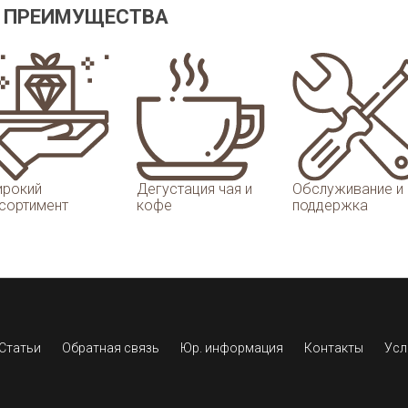
 ПРЕИМУЩЕСТВА
рокий
Дегустация чая и
Обслуживание и
сортимент
кофе
поддержка
Статьи
Обратная связь
Юр. информация
Контакты
Усл