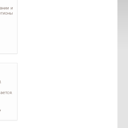
ании и
егионы
.
ается.